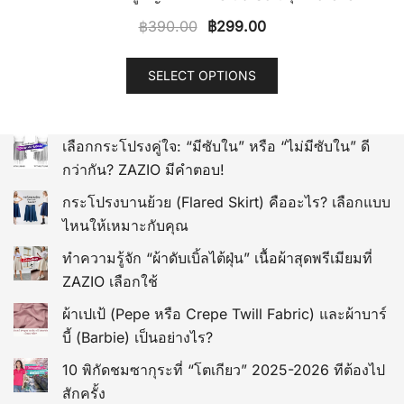
Original
Current
฿
390.00
฿
299.00
price
price
This
was:
is:
SELECT OPTIONS
product
฿390.00.
฿299.00.
has
multiple
เลือกกระโปรงคู่ใจ: “มีซับใน” หรือ “ไม่มีซับใน” ดี
variants.
กว่ากัน? ZAZIO มีคำตอบ!
The
options
กระโปรงบานย้วย (Flared Skirt) คืออะไร? เลือกแบบ
may
ไหนให้เหมาะกับคุณ
be
ทำความรู้จัก “ผ้าดับเบิ้ลไต้ฝุ่น” เนื้อผ้าสุดพรีเมียมที่
chosen
ZAZIO เลือกใช้
on
ผ้าเปเป้ (Pepe หรือ Crepe Twill Fabric) และผ้าบาร์
the
บี้ (Barbie) เป็นอย่างไร?
product
page
10 พิกัดชมซากุระที่ “โตเกียว” 2025-2026 ทีต้องไป
สักครั้ง