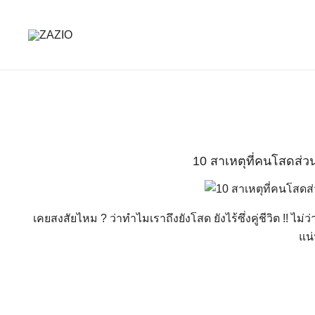
Skip
to
content
เรียบง่าย ใส่ได้ทุกวัน
ZAZIO : Effortless Wear "ความดูดี…ที่ไม่ต้อง
10 สาเหตุที่คนโสดส่วน
เคยสงสัยไหม ? ว่าทำไมเราถึงยังโสด ยังไร้ซึ่งคู่ชีวิต !! ไ
แน