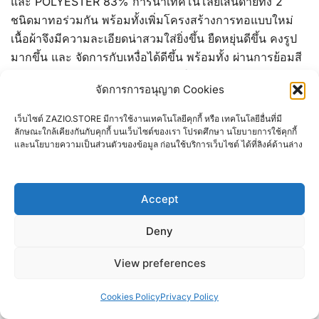
และ POLYESTER 83% การนำเทคโนโลยีเส้นด้ายทั้ง 2
ชนิดมาทอร่วมกัน พร้อมทั้งเพิ่มโครงสร้างการทอแบบใหม่
เนื้อผ้าจึงมีความละเอียดน่าสวมใส่ยิ่งขึ้น ยืดหยุ่นดีขึ้น คงรูป
มากขึ้น และ จัดการกับเหงื่อได้ดีขึ้น พร้อมทั้ง ผ่านการย้อมสี
ปลอดกำมะถัน ( NO SULFUR ) ทำให้ไม่ระคายเคืองผิว และ
จัดการการอนุญาต Cookies
เป็นมิตรกับสิ่งแวดล้อม
เว็บไซต์ ZAZIO.STORE มีการใช้งานเทคโนโลยีคุกกี้ หรือ เทคโนโลยีอื่นที่มี
51.TC SPANDEX JUTI ทีซี สปันเดกซ์ จูติ
ลักษณะใกล้เคียงกันกับคุกกี้ บนเว็บไซต์ของเรา โปรดศึกษา นโยบายการใช้คุกกี้
และนโยบายความเป็นส่วนตัวของข้อมูล ก่อนใช้บริการเว็บไซต์ ได้ที่ลิงค์ด้านล่าง
ผ้า ทีซี สปันเดกซ์ จูติ TC SPANDEX JUTI เป็นเนื้อผ้าที่
เหมาะสำหรับทำเสื้อโปโล มีส่วนผสมของ COTTON ,
POLYESTER และ SPANDEX อยู่ด้วยกันอย่างลงตัว เนื้อผ้าจะ
Accept
มีความ เด้ง ยืดหยุ่นสูงมาก แต่ยังคง ความใส่สบาย ไม่ร้อน
ระบายอากาศได้ดี
Deny
52.CVC MICRO HYBRID JUTI / LACOSTE ซีวีซี ไมโคร
View preferences
ไฮบริด จูติ / ลาคอส
ผ้า ซีวีซี ไมโคร ไฮบริด จูติ มีส่วนผสมจาก COTTON 27%
Cookies Policy
Privacy Policy
และ POLYESTER 73% การนำเทคโนโลยีเส้นด้ายทั้ง 2 ชนิด