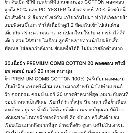
ผ้า ดับเบิ้ล ซีวีซี เป็นผ้าที่มีส่วนผสมของ COTTON คอตตอน
สูงถึง 80% และ POLYESTER ใยสังเคราะห์ 20% ผ้าชนิดนี้
นำเส้นด้าย 2 สีมาทอไขว่กัน เกรียวกันไปมา ทำให้เกิดลายผ้า
แบบพิเศษขึ้นมา ทำให้เนื้อผ้าดูมี 2 สีผมกันเข้าไปเส้นด้าย
เดียวกัน สร้างความแตกต่าง แปลกใหม่ให้กับวงการผ้าได้ดีที
เดียว สวมใส่สบาย ไม่ร้อน ลูกค้าหลายท่านนำไปผลิตเสื้อ
ฟิตเนส ใส่ออกกำลังกาย ซับเหงื่อได้ดี ไม่ยับง่ายอีกต่างหาก
30.เนื้อผ้า PREMIUM COMB COTTON 20 คอตตอน พรีเมี่
ยม คอมป์ เบอร์ 20 เกรด หนานุ่ม
ผ้า PREMIUM COMB COTTON 100% (พรีเมี่ยมคอตตอน)
เป็นผ้าฝ้ายเกรดพรีเมี่ยม เหมาะมากสำหรับนำไปทำแบรนด์
ผ้า คอตตอน คอมป์ เบอร์ 20 เกรดผ้าหนาที่สุด เหมาะกับคนที่
ชอบผ้าหนาเป็นพิเศษ เรียกได้ว่า ทั้งนุ่ม นิ่ม หนา เนื้อผ้าเนียน
ละเอียด อยู่ทรง ทิ้งตัว ได้ดีเลยทีเดียว เพราะมีคุณสมบัติโดด
เด่นเฉพาะโรงทอผ้าของทีวายพี คือ ขัดเงา หวีเส้นด้ายจน
เรียบเนียนมากถึงมากที่สุด ผ้าจะทิ้งตัว ดูเงา แต่ไม่มันเงาจน
เกินไป เมื่อแหวนขายหรือสวมใส่ จะดูพรีเมี่ยมมากกว่าผ้าเก