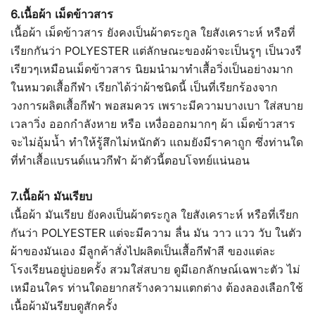
6.เนื้อผ้า เม็ดข้าวสาร
เนื้อผ้า เม็ดข้าวสาร ยังคงเป็นผ้าตระกูล ใยสังเคราะห์ หรือที่
เรียกกันว่า POLYESTER แต่ลักษณะของผ้าจะเป็นรูๆ เป็นวงรี
เรียวๆเหมือนเม็ดข้าวสาร นิยมนำมาทำเสื้อวิ่งเป็นอย่างมาก
ในหมวดเสื้อกีฬา เรียกได้ว่าผ้าชนิดนี้ เป็นที่เรียกร้องจาก
วงการผลิตเสื้อกีฬา พอสมควร เพราะมีความบางเบา ใส่สบาย
เวลาวิ่ง ออกกำลังหาย หรือ เหงื่อออกมากๆ ผ้า เม็ดข้าวสาร
จะไม่อุ้มน้ำ ทำให้รู้สึกไม่หนักตัว แถมยังมีราคาถูก ซึ่งท่านใด
ที่ทำเสื้อแบรนด์แนวกีฬา ผ้าตัวนี้ตอบโจทย์แน่นอน
7.เนื้อผ้า มันเรียบ
เนื้อผ้า มันเรียบ ยังคงเป็นผ้าตระกูล ใยสังเคราะห์ หรือที่เรียก
กันว่า POLYESTER แต่จะมีความ ลื่น มัน วาว แวว วับ ในตัว
ผ้าของมันเอง มีลูกค้าสั่งไปผลิตเป็นเสื้อกีฬาสี ของแต่ละ
โรงเรียนอยู่บ่อยครั้ง สวมใส่สบาย ดูมีเอกลักษณ์เฉพาะตัว ไม่
เหมือนใคร ท่านใดอยากสร้างความแตกต่าง ต้องลองเลือกใช้
เนื้อผ้ามันรียบดูสักครั้ง