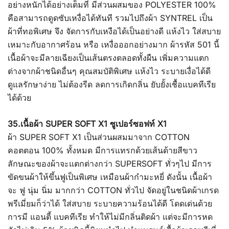
อย่างหนักได้อย่างเต็มที่ มีส่วนผสมของ POLYESTER 100%
คือสามารถดูดซับเหงื่อได้ทันที รวมไปถึงผ้า SYNTREL เป็น
ผ้าที่ทอพิเศษ จึง จัดการกับเหงือได้เป็นอย่างดี แห้งไว ใส่สบาย
เหมาะกับอากาศร้อน หรือ เหงื่อออกอย่างมาก ผ้ารหัส 501 นี้
เนื้อผ้าจะมีลายเฉียงเป็นเส้นตรงตลอดทั้งผืน เพิ่มความแตก
ต่างจากผ้าชนิดอื่นๆ คุณสมบัติพิเศษ แห้งไว ระบายเงื่อได้ดี
ดูแลรักษาง่าย ไม่ต้องรีด ลดการเกิดกลิ่น ยับยั้งเชื้อแบคทีเรีย
ได้ด้วย
35.เนื้อผ้า SUPER SOFT X1 ซูเปอร์ซอฟท์ X1
ผ้า SUPER SOFT X1 เป็นส่วนผสมมาจาก COTTON
คอตตอน 100% ทั้งหมด มีการแทรกด้วยเส้นด้ายสีขาว
ลักษณะของผ้าจะแตกต่างกว่า SUPERSOFT ทั่วๆไป มีการ
ขัดขนผ้าให้ขึ้นฟูเป็นพิเศษ เหมือนผ้ากำมะหยี่ ดังนั้น เนื้อผ้า
จะ ฟู นุ่ม นิ่ม มากกว่า COTTON ทั่วไป จัดอยู่ในชนิดผ้าเกรด
พรีเมี่ยมก็ว่าได้ ใส่สบาย ระบายความร้อนได้ดี โดดเด่นด้วย
การมี แอนตี้ แบคทีเรีย ทำให้ไม่มีกลิ่นติดผ้า แต่จะมีการหด