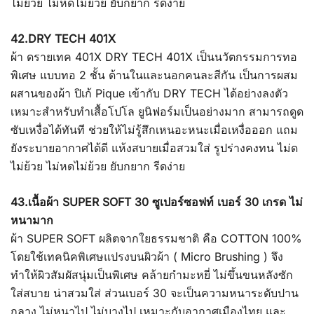
ไม่ย้วย ไม่หดไม่ย้วย ยับกยาก รีดง่าย
42.DRY TECH 401X
ผ้า ดรายเทค 401X DRY TECH 401X เป็นนวัตกรรมการทอ
พิเศษ แบบทอ 2 ชั้น ด้านในและนอกคนละสีกัน เป็นการผสม
ผสานของผ้า ปิเก้ Pique เข้ากับ DRY TECH ได้อย่างลงตัว
เหมาะสำหรับทำเสื้อโปโล ยูนิฟอร์มเป็นอย่างมาก สามารถดูด
ซับเหงื่อได้ทันที ช่วยให้ไม่รู้สึกเหนอะหนะเมื่อเหงื่อออก แถม
ยังระบายอากาศได้ดี แห้งสบายเมื่อสวมใส่ รูปร่างคงทน ไม่ด
ไม่ย้วย ไม่หดไม่ย้วย ยับกยาก รีดง่าย
43.เนื้อผ้า SUPER SOFT 30 ซูเปอร์ซอฟท์ เบอร์ 30 เกรด ไม่
หนามาก
ผ้า SUPER SOFT ผลิตจากใยธรรมชาติ คือ COTTON 100%
โดยใช้เทคนิคพิเศษแปรงบนผิวผ้า ( Micro Brushing ) จึง
ทำให้ผิวสัมผัสนุ่มเป็นพิเศษ คล้ายกำมะหยี่ ไม่ขึ้นขนหลังซัก
ใส่สบาย น่าสวมใส่ ส่วนเบอร์ 30 จะเป็นความหนาระดับปาน
กลาง ไม่หนาไป ไม่บางไป เหมาะกับอากาศเมืองไทย และ