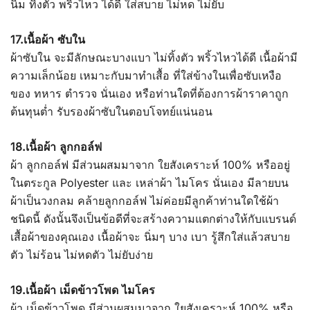
นิ่ม ทิ้งตัว พริ้วไหว ได้ดี ใส่สบาย ไม่หด ไม่ยับ
17.เนื้อผ้า ซับใน
ผ้าซับใน จะมีลักษณะบางแบา ไม่ทิ้งตัว พริ้วไหวได้ดี เนื้อผ้ามี
ความเล็กน้อย เหมาะกับมาทำเสื้อ ที่ใส่ข้างในเพื่อซับเหงือ
ของ ทหาร ตำรวจ นั่นเอง หรือท่านใดที่ต้องการผ้าราคาถูก
ต้นทุนต่ำ รับรองผ้าซับในตอบโจทย์แน่นอน
18.เนื้อผ้า ลูกกอล์ฟ
ผ้า ลูกกอล์ฟ มีส่วนผสมมาจาก ใยสังเคราะห์ 100% หรืออยู่
ในตระกูล Polyester และ เหล่าผ้า ไมโคร นั่นเอง มีลายบน
ผ้าเป็นวงกลม คล้ายลูกกอล์ฟ ไม่ค่อยมีลูกค้าท่านใดใช้ผ้า
ชนิดนี้ ดังนั้นจึงเป็นข้อดีที่จะสร้างความแตกต่างให้กับแบรนด์
เสื้อผ้าของคุณเอง เนื้อผ้าจะ นิ่มๆ บาง เบา รู้สึกใส่แล้วสบาย
ตัว ไม่ร้อน ไม่หดตัว ไม่ยับง่าย
19.เนื้อผ้า เม็ดข้าวโพด ไมโคร
ผ้า เม็ดข้าวโพด มีส่วนผสมมาจาก ใยสังเคราะห์ 100% หรือ