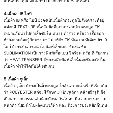
แน่นอนว่าคุณ จะได้กำไรมากกว่า 100% แน่นอน
4.เนื้อผ้า IB ไอบี
เนื้อผ้า IB หรือ ไอบี ยังคงเป็นเนื้อผ้าตระกูลใยสังเคราะห์อยู่
แต่จะมี TEXTURE เนื้อสัมผัสที่แตกต่งจากผ้า ตระกูล TK
เหมาะกับนำไปทำเสื้อซับใน ทหาร ตำรวจ หรือว่า เสื้อออก
กำลังกายก็จะรู้สึกบางเบา ไม่แพ้ผ้า TK ทีเค เลยทีเดียว ผ้า IB
ไอบี ยังคงสามารถนำไปพิมพ์เสื้อแบบ ซับลิเมชั่น
SUBLIMATION เป็นการพิมพ์เสื้อแบบ รีดร้อน หรือ ที่เรียกกัน
ว่า HEAT TRANSFER สีของหมึกพิมพ์เสื้อนั้นจะซึมลงไปใน
เนื้อผ้า ทำให้รีดทับได้ เช่นกัน
5.เนื้อผ้า จูเล็ก
เนื้อผ้า จูเล็ก ยังคงเป็นผ้าตระกูล ใยสังเคราะห์ หรือที่เรียกกัน
ว่า POLYESTER แต่จะมีลักษณะ เป็นรูเล็กๆ คล้ายผ้าจูติ ซึ่ง
เกิดมาจากการทอเส้นด้ายถักทอกันไปมา มีความบางเบา ไม่
หนักตัว นิยมนำไปผลิตแนวกีฬา และ ต้องการประหยัดต้นทุน