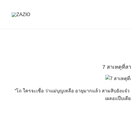
Skip
to
content
เรียบง่าย ใส่ได้ทุกวัน
ZAZIO : Effortless Wear "ความดูดี…ที่ไม่ต้อง
7 สาเหตุที่
“โถ ใครจะเชื่อ ว่าแม่บุญเหลือ อายุมากแล้ว สามสิบยังแจ๋ว 
เผลอแป๊บเดี