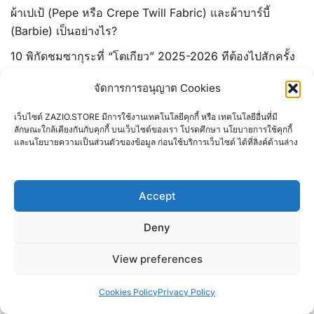
ผ้าเปเป้ (Pepe หรือ Crepe Twill Fabric) และผ้าบาร์บี้
(Barbie) เป็นอย่างไร?
10 พิกัดชมซากุระที่ “โตเกียว” 2025-2026 ทีต้องไปสักครั้ง
กระโปรงมีกี่ทรง? ลักษณะและชื่อเรียกกระโปรงทรงต่าง ๆ มี
จัดการการอนุญาต Cookies
อะไรบ้าง?
เว็บไซต์ ZAZIO.STORE มีการใช้งานเทคโนโลยีคุกกี้ หรือ เทคโนโลยีอื่นที่มี
ชนิด ประเภท และข้อมูลเกี่ยวกับ “เนื้อผ้า” ที่มีบนโลกใบนี้
ลักษณะใกล้เคียงกันกับคุกกี้ บนเว็บไซต์ของเรา โปรดศึกษา นโยบายการใช้คุกกี้
และนโยบายความเป็นส่วนตัวของข้อมูล ก่อนใช้บริการเว็บไซต์ ได้ที่ลิงค์ด้านล่าง
13 พิกัดที่เที่ยวในไต้หวัน (TAIWAN)
12 พิกัดที่เที่ยวยอดฮิตของมาเก๊า
Accept
ทายนิสัยจากรูปแบบ “กางเกง” ที่สวมใส่
10 ที่เที่ยวเกียวโต Kyoto ยอดฮิตที่คนไทยชอบไป
Deny
ผ้าซาร่า (ZARA) คืออะไร? ต่างกับผ้าฮานาโกะอย่างไร?
View preferences
ทำนายนิสัยประจำตัวตามวันเกิด เช็คกันหน่อยไหม เราเป็น
Cookies Policy
Privacy Policy
อย่างไร?