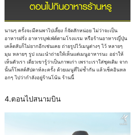
นานๆ ครั้งจะมีคนพาไปเลี้ยง ก็จัดสักหน่อย ไม่ว่าจะเป็น
อาหารฝรั่ง อาหารบุฟเฟ่ต์ตามโรงแรม หรือร้านอาหารญี่ปุ่น
เคล็ดลับก็ไม่ยากอีกเช่นเคย ถ่ายรูปไว้เมนูต่างๆ ไว้ หลายๆ
มุม หลายๆ รูป แนะนำถ่ายให้เห็นแต่เมนูอาหารนะ อย่าให้
เห็นตัวเรา เดี่ยวเขารู้ว่าเป็นภาพเก่า เพราะเราใส่ชุดเดิม จาก
นั้นก็โพสต์สัปดาห์ละครั้ง ด้วยเมนูที่ไม่ซ้ำกัน แล้วเช็คอินหล
อกๆ ไปว่ากำลังอยู่ร้านโน้น ร้านนี้
4.ตอนไปสนามบิน