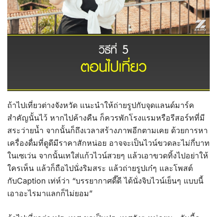
ถ้าไปเที่ยวต่างจังหวัด แนะนำให้ถ่ายรูปกับจุดแลนด์มาร์ค
สำคัญนั้นไว้ หากไปค้างคืน ก็ควรพักโรงแรมหรือรีสอร์ทที่มี
สระว่ายน้ำ จากนั้นก็ถึงเวลาสร้างภาพอีกตามเคย ด้วยการหา
เครื่องดื่มที่ดูดีมีราคาสักหน่อย อาจจะเป็นไวน์ขวดละไม่กี่บาท
ในเซเว่น จากนั้นเทใส่แก้วไวน์สวยๆ แล้วเอาขวดทิ้งไปอย่าให้
ใครเห็น แล้วก็ถือไปนั่งริมสระ แล้วถ่ายรูปเก๋ๆ และโพสต์
กับCaption เท่ห์ว่า “บรรยากาศดี๊ดี ได้นั่งจิบไวน์เย็นๆ แบบนี้
เอาอะไรมาแลกก็ไม่ยอม”