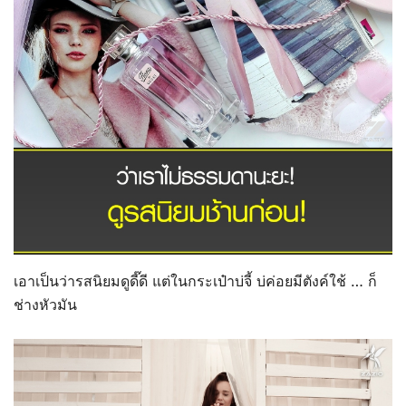
เอาเป็นว่ารสนิยมดูดี๊ดี แต่ในกระเป๋าบ่จี้ บ่ค่อยมีตังค์ใช้ … ก็
ช่างหัวมัน