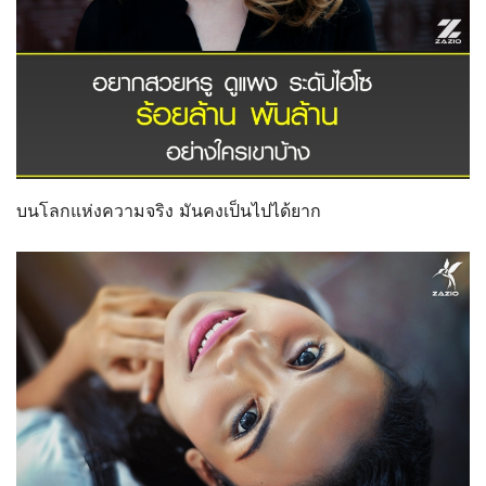
บนโลกแห่งความจริง มันคงเป็นไปได้ยาก