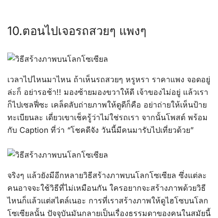
10.ตอนไปเจอรถสวยๆ แพงๆ
เวลาไปไหนมาไหน ถ้าเห็นรถสวยๆ หรูหรา ราคาแพง จอดอยู่
ล่ะก็ อย่ารอช้า!! มองซ้ายมองขวาให้ดี เจ้าของไม่อยู่ แล้วเรา
ก็ไปเซลฟี่ซะ เคล็ดลับถ่ายภาพให้ดูดีก็คือ อย่าถ่ายให้เห็นป้าย
ทะเบียนละ เดี่ยวเขาเช็ครู้ว่าไม่ใช่รถเรา จากนั้นโพสต์ พร้อม
กับ Caption ที่ว่า “โชคดีจัง วันนี้มีคนมารับไปเที่ยวด้วย”
จริงๆ แล้วยังมีอีกหลายวิธีสร้างภาพบนโลกโซเซียล ซึ่งแต่ละ
คนอาจจะใช้วิธีที่ไม่เหมือนกัน ใครอยากจะสร้างภาพด้วยวิธี
ไหนก็เเล้วแต่สไตล์เนอะ การที่เราสร้างภาพให้ดูไฮโซบนโลก
โซเซียลนั้น ปัจจุบันมันกลายเป็นเรื่องธรรมดาของคนในสมัยนี้