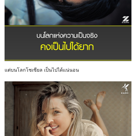
แต่บนโลกโซเซียล เป็นไปได้แน่นอน