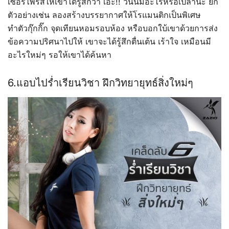
เซอร์ไพรส์ให้เขาได้รู้สึกว่า เอ๊ะ!! วันนี้มีอะไรหรือเปล่านะ ยก
ตัวอย่างเช่น ลองสร้างบรรยากาศให้โรแมนติกเป็นพิเศษ
ทำตัวกุ๊กกิ๊ก จุดเทียนหอมรอบห้อง หรือบอกใบ้เขาด้วยการส่ง
ข้อความปริศนาไปให้ เขาจะได้รู้สึกตื่นเต้น เร้าใจ เหมือนมี
อะไรใหม่ๆ รอให้เขาได้ค้นหา
6.แอบไปร่ำเรียนวิชา ฝึกวิทยายุทธ์สิ่งใหม่ๆ