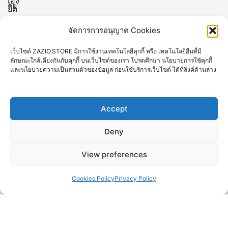
จัดการการอนุญาต Cookies
10 พิกัดชมซากุระที่ “โตเกียว” 2025-2026 ทีต้องไป
สักครั้ง
เว็บไซต์ ZAZIO.STORE มีการใช้งานเทคโนโลยีคุกกี้ หรือ เทคโนโลยีอื่นที่มี
ลักษณะใกล้เคียงกันกับคุกกี้ บนเว็บไซต์ของเรา โปรดศึกษา นโยบายการใช้คุกกี้
13 พิกัดที่เที่ยวในไต้หวัน (TAIWAN)
และนโยบายความเป็นส่วนตัวของข้อมูล ก่อนใช้บริการเว็บไซต์ ได้ที่ลิงค์ด้านล่าง
12 พิกัดที่เที่ยวยอดฮิตของมาเก๊า
Accept
Deny
10 ที่เที่ยวเกียวโต Kyoto ยอดฮิตที่คนไทยชอบไป
View preferences
16 จุดท่องเที่ยวไฮไลท์ของ “เวียดนาม” ที่ต้องไปเยือน
สักครั้ง
Cookies Policy
Privacy Policy
© 2026 ZAZIO : Effortless Wear "ความดูดี...ที่ไม่ต้อง
พยายาม". Proudly powered by Nextrix Co,.Ltd.