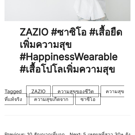
ZAZIO #ซาซิโอ #เสื้อยืด
เพิ่มความสุข
#HappinessWearable
#เสื้อโปโลเพิ่มความสุข
Tagged
ZAZIO
ความสุขของชีวิต
ความสุข
ที่แท้จริง
ความสุขเกิดจาก
ซาซิโอ
Post
Previous:
10 สัญญาณที่บอก
Next:
5 เหตุผลที่สาว 30+ ยัง