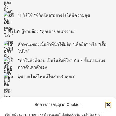
11 วิธีใช้ “ชีวิตโสด”อย่างไรให้มีความสุข
ทำไม? ผู้ชายต้อง “คุกเข่าขอแต่งงาน”
ลักษณะของเนื้อผ้าที่นำใช้ผลิต “เสื้อยืด” หรือ “เสื้อ
โปโล”
“ทำในสิ่งที่ชอบ เป็นในสิ่งที่ใช่” กับ 7 ขั้นตอนแห่ง
การค้นหาตัวเอง
ผู้ชายสไตล์ไหนที่ใช่สำหรับคุณ?
10 พิกัดชมซากุระที่ “โตเกียว” 2025-2026 ทีต้องไป
จัดการการอนุญาต Cookies
สักครั้ง
เว็บไซต์ ZAZIO.STORE มีการใช้งานเทคโนโลยีคุกกี้ หรือ เทคโนโลยีอื่นที่มี